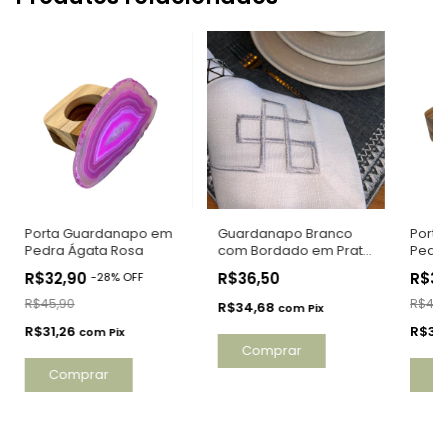
Porta Guardanapo em
Guardanapo Branco
Port
Pedra Ágata Rosa
com Bordado em Prata
Pedra
45x45cm
R$32,90
R$36,50
R$32
-
28
%
OFF
R$45,90
R$45,
R$34,68
com
Pix
R$31,26
R$31
com
Pix