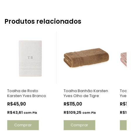
Produtos relacionados
Toalha de Rosto
Toalha Banhão Karsten
Toalh
Karsten Yves Branco
Yves Olho de Tigre
Yves 
R$45,90
R$115,00
R$11
R$43,61
R$109,25
R$10
com
Pix
com
Pix
Comprar
C