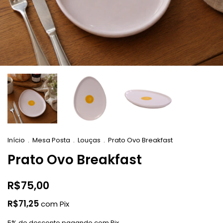
Início
.
Mesa Posta
.
Louças
.
Prato Ovo Breakfast
Prato Ovo Breakfast
R$75,00
R$71,25
com
Pix
5% de desconto
pagando com Pix