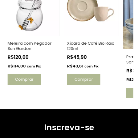
Meleira com Pegador
Xícara de Café Bio Raio
Sun Garden
120ml
R$120,00
R$45,90
Prato
Sandy
R$114,00
R$43,61
com
Pix
com
Pix
R$3
R$37
Inscreva-se